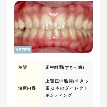
主訴
正中離開(すきっ歯)
上顎正中離開(すきっ
治療内容
歯)2本のダイレクト
ボンディング