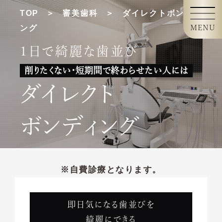
TOP
審美歯科
ダイレクトボンディ
ング
MENU
1日で綺麗な歯並び
削りたくない・短期間で終わらせたい人には
ダイレクト
ボンディング
※自費診療となります。
即日気になる歯並びを
綺麗にできる