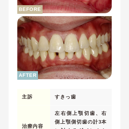
主訴
すきっ歯
左右側上顎切歯、右
側上顎側切歯の計3本
治療内容