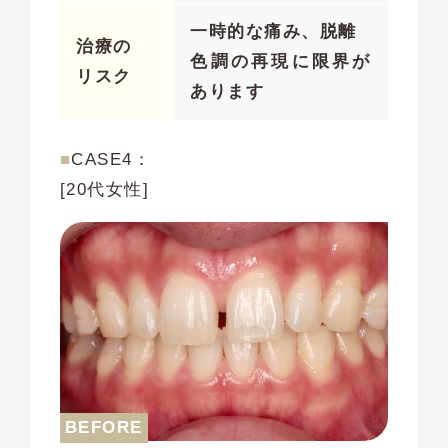
一時的な痛み、脱離
治療の
色調の再現に限界が
リスク
あります
■
CASE4：
[20代女性]