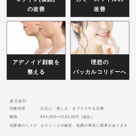
の改善
改善
アデノイド顔貌を
理想の
整える
バッカルコリドーへ
審美歯科
治療内容
口元に「美しさ」をプラスする治療
費用
¥55,000〜¥165,000（税込）
治療後のリスク
セラミックの破折、色調の再現に限界があります