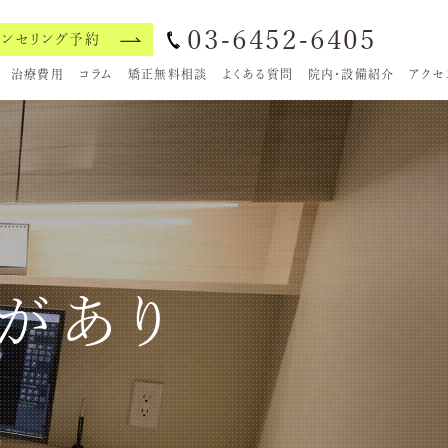
03-6452-6405
ウンセリング予約
治療費用
コラム
矯正無料相談
よくある質問
院内・設備紹介
アクセ
があり