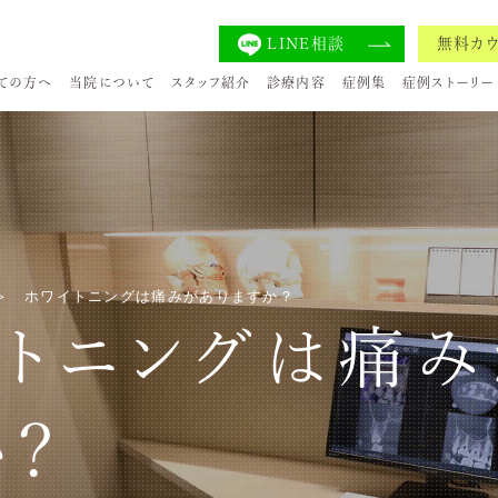
LINE相談
無料カ
ての方へ
当院について
スタッフ紹介
診療内容
症例集
症例ストーリー
ホワイトニングは痛みがありますか？
イトニングは痛み
？