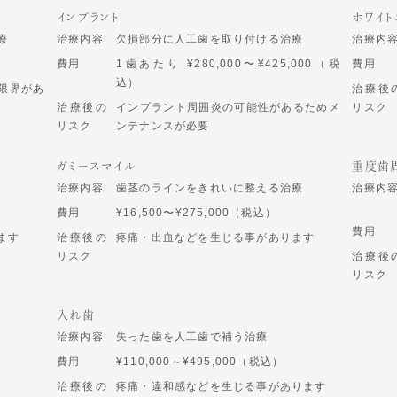
インプラント
ホワイト
療
治療内容
欠損部分に人工歯を取り付ける治療
治療内
費用
1歯あたり ¥280,000〜¥425,000（税
費用
込）
限界があ
治療後
治療後の
インプラント周囲炎の可能性があるためメ
リスク
リスク
ンテナンスが必要
ガミースマイル
重度歯
治療内容
歯茎のラインをきれいに整える治療
治療内
費用
¥16,500〜¥275,000（税込）
費用
ます
治療後の
疼痛・出血などを生じる事があります
リスク
治療後
リスク
入れ歯
治療内容
失った歯を人工歯で補う治療
費用
¥110,000～¥495,000（税込）
治療後の
疼痛・違和感などを生じる事があります