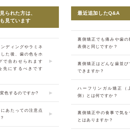
を見られた方は、
最近追加したQ&A
Aも見ています
裏側矯正でも痛みや歯の
表側と同じですか？
ボンディングやラミネ
をした後、歯の色をホ
グで合わせられます
裏側矯正はどんな歯並び
を先にするべきです
できますか？
ハーフリンガル矯正（
変色するのですか?
側）とは何ですか？
るにあたっての注意点
裏側矯正中の食事で気を
？
とはありますか？