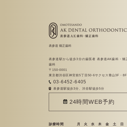
表参道 矯正歯科
表参道駅から徒歩3分の歯医者 表参道AK歯科・矯
歯科
〒150-0001
東京都渋谷区神宮前5丁目50-6サクセス青山3F・8F
03-6452-6405
表参道駅徒歩3分、渋谷駅徒歩5分
24時間WEB予約
診療時間
月
火
水
木
金
土
日