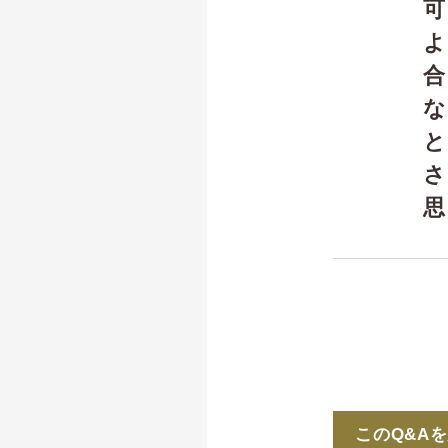
思
このQ&A