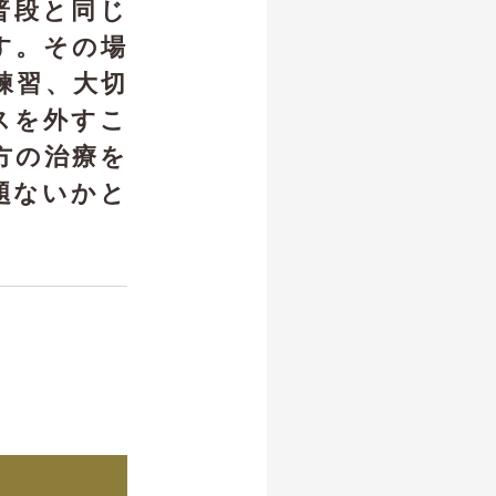
普段と同じ
す。その場
練習、大切
スを外すこ
方の治療を
題ないかと