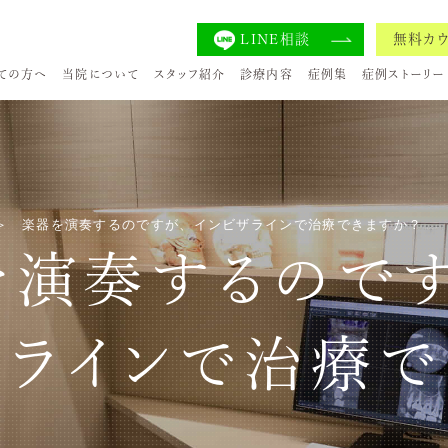
LINE相談
無料カ
ての方へ
当院について
スタッフ紹介
診療内容
症例集
症例ストーリー
楽器を演奏するのですが、インビザラインで治療できますか？
を演奏するのです
ザラインで治療で