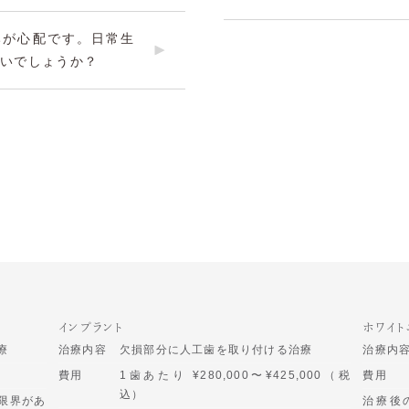
みが心配です。日常生
いでしょうか？
インプラント
ホワイト
療
治療内容
欠損部分に人工歯を取り付ける治療
治療内
費用
1歯あたり ¥280,000〜¥425,000（税
費用
込）
限界があ
治療後