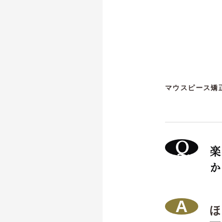
マウスピース矯
楽
か