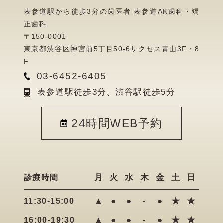
表参道駅から徒歩3分の歯医者 表参道AK歯科・矯
正歯科
〒150-0001
東京都渋谷区神宮前5丁目50-6サクセス青山3F・8
F
03-6452-6405
表参道駅徒歩3分、渋谷駅徒歩5分
24時間WEB予約
月
火
水
木
金
土
日
診療時間
▲
●
●
-
●
★
★
11:30-15:00
▲
●
●
-
●
★
★
16:00-19:30