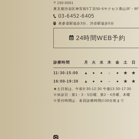
〒150-0001
東京都渋谷区神宮前5丁目50-6サクセス青山3F・8F
03-6452-6405
表参道駅徒歩3分、渋谷駅徒歩5分
24時間WEB予約
診療時間
月
火
水
木
金
土
日
11:30-15:00
▲
●
●
-
●
★
★
16:00-19:30
▲
●
●
-
●
★
★
★土日祝は、午前9:30-12:30 午後13:30-17:30
※休診日：第1・3・5日曜、第2・4月曜、木曜
※受付時間は、各回診療時間の30分前まで