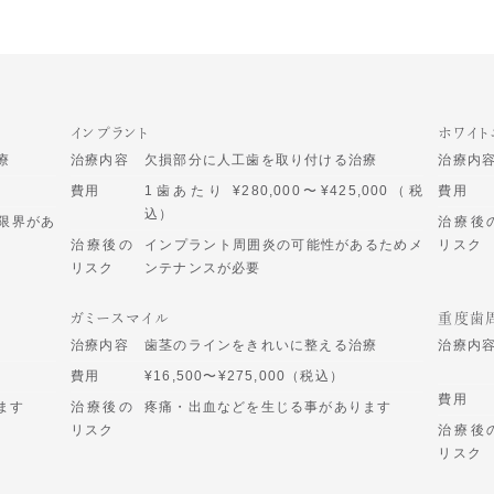
インプラント
ホワイト
療
治療内容
欠損部分に人工歯を取り付ける治療
治療内
費用
1歯あたり ¥280,000〜¥425,000（税
費用
込）
限界があ
治療後
治療後の
インプラント周囲炎の可能性があるためメ
リスク
リスク
ンテナンスが必要
ガミースマイル
重度歯
治療内容
歯茎のラインをきれいに整える治療
治療内
費用
¥16,500〜¥275,000（税込）
費用
ます
治療後の
疼痛・出血などを生じる事があります
リスク
治療後
リスク