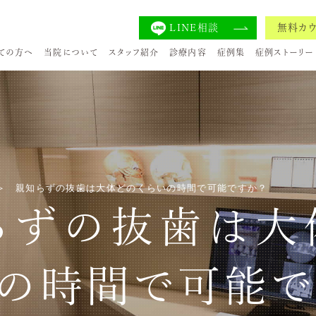
LINE相談
無料カ
ての方へ
当院について
スタッフ紹介
診療内容
症例集
症例ストーリー
親知らずの抜歯は大体どのくらいの時間で可能ですか？
らずの抜歯は大
いの時間で可能で