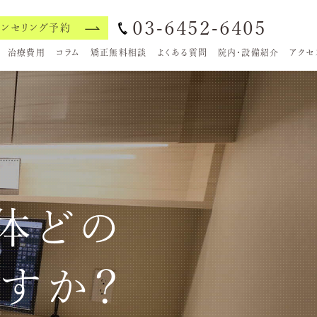
03-6452-6405
ウンセリング予約
治療費用
コラム
矯正無料相談
よくある質問
院内・設備紹介
アクセ
体どの
すか？