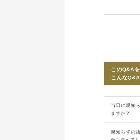
このQ&A
こんなQ&
当日に親知
ますか？
親知らずの
から食べても