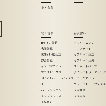
求人募集
矯正歯科
審美歯科
Eライン矯正
ホワイトニング
表側矯正
インプラント
裏側(舌側)矯正
セラミック矯正
部分矯正
セラミック治療
インビザライン
ラミネートベニア
マウスピース矯正
ダイレクトボンディング
切らないセットバック矯
ガミースマイル
正
ブラックトライアングル
ハーフリンガル
歯肉退縮
インプラント矯正
歯根破折
小児矯正