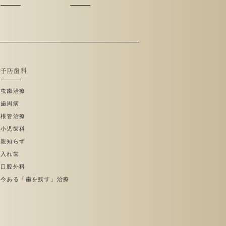
予防歯科
虫歯治療
歯周病
根管治療
小児歯科
親知らず
入れ歯
口腔外科
今ある「歯を残す」治療