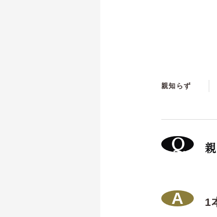
親知らず
親
1