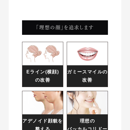
「理想の顔」を追求します
Eライン(横顔)
ガミースマイルの
の改善
改善
アデノイド顔貌を
理想の
整える
バッカルコリドー