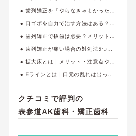
● 歯列矯正を「やらなきゃよかった」と後悔するのはいつ？失敗しないための対策も紹介
● 口ゴボを自力で治す方法はある？悪化させる原因や矯正方法を解説
● 歯列矯正で抜歯は必要？メリット・デメリットをわかりやすく解説
● 歯列矯正が痛い場合の対処法5つ｜痛みの原因を3つに分けて解説
● 拡大床とは｜メリット・注意点や手入れの方法も解説します
● Eラインとは｜口元の乱れは出っ歯や受け口が原因？改善方法も紹介します
クチコミで評判の
表参道AK歯科・矯正歯科