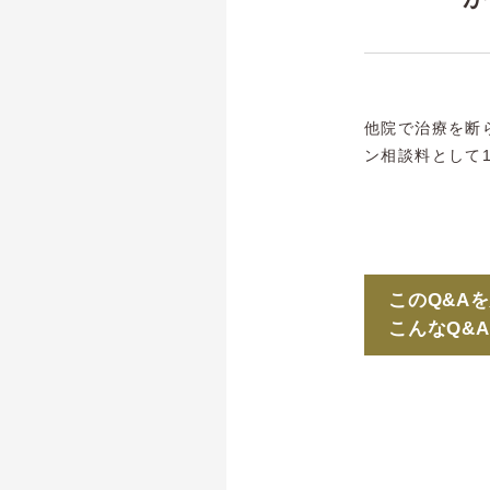
他院で治療を断
ン相談料として1
このQ&A
こんなQ&