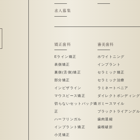
求人募集
矯正歯科
審美歯科
Eライン矯正
ホワイトニング
表側矯正
インプラント
裏側(舌側)矯正
セラミック矯正
部分矯正
セラミック治療
インビザライン
ラミネートベニア
マウスピース矯正
ダイレクトボンディング
切らないセットバック矯
ガミースマイル
正
ブラックトライアングル
ハーフリンガル
歯肉退縮
インプラント矯正
歯根破折
小児矯正