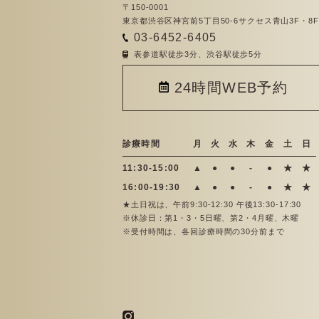
〒150-0001
東京都渋谷区神宮前5丁目50-6サクセス青山3F・8F
03-6452-6405
表参道駅徒歩3分、渋谷駅徒歩5分
24時間WEB予約
診療時間
月
火
水
木
金
土
日
11:30-15:00
▲
●
●
-
●
★
★
16:00-19:30
▲
●
●
-
●
★
★
★土日祝は、午前9:30-12:30 午後13:30-17:30
※休診日：第1・3・5日曜、第2・4月曜、木曜
※受付時間は、各回診療時間の30分前まで