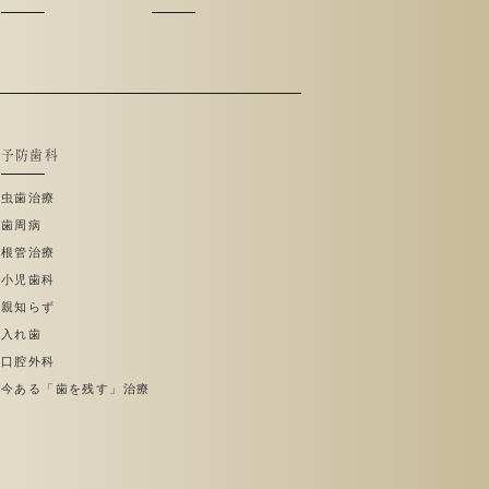
予防歯科
虫歯治療
歯周病
根管治療
小児歯科
親知らず
入れ歯
口腔外科
今ある「歯を残す」治療