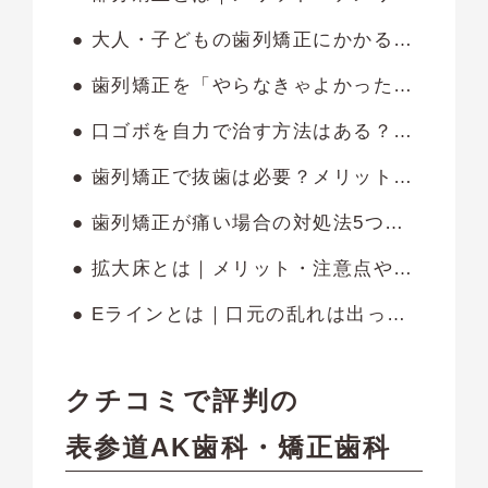
● 大人・子どもの歯列矯正にかかる費用相場は？金額の内訳や安く抑える方法も紹介
● 歯列矯正を「やらなきゃよかった」と後悔するのはいつ？失敗しないための対策も紹介
● 口ゴボを自力で治す方法はある？悪化させる原因や矯正方法を解説
● 歯列矯正で抜歯は必要？メリット・デメリットをわかりやすく解説
● 歯列矯正が痛い場合の対処法5つ｜痛みの原因を3つに分けて解説
● 拡大床とは｜メリット・注意点や手入れの方法も解説します
● Eラインとは｜口元の乱れは出っ歯や受け口が原因？改善方法も紹介します
クチコミで評判の
表参道AK歯科・矯正歯科