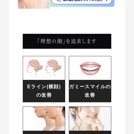
「理想の顔」を追求します
Eライン(横顔)
ガミースマイルの
の改善
改善