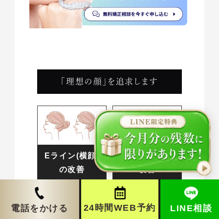
「理想の顔」を追求します
Eライン(横顔)
ガミースマイルの
の改善
改善
24時間WEB予約
LINE相談
電話をかける