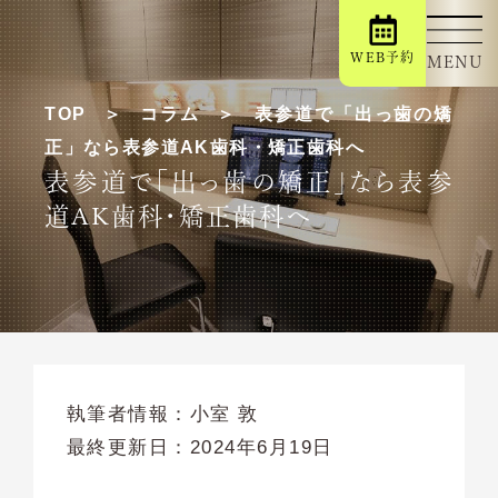
WEB予約
MENU
TOP
コラム
表参道で「出っ歯の矯
正」なら表参道AK歯科・矯正歯科へ
表参道で「出っ歯の矯正」なら表参
道AK歯科・矯正歯科へ
執筆者情報：
小室 敦
最終更新日：
2024年6月19日