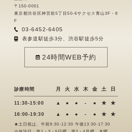
〒150-0001
東京都渋谷区神宮前5丁目50-6サクセス青山3F・8
F
03-6452-6405
表参道駅徒歩3分、渋谷駅徒歩5分
24時間WEB予約
月
火
水
木
金
土
日
診療時間
▲
●
●
-
●
★
★
11:30-15:00
▲
●
●
-
●
★
★
16:00-19:30
★土日祝は、午前9:30-12:30 午後13:30-17:30
※休診日：第1・3・5日曜、第2・4月曜、木曜