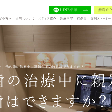
LINE相談
無料カ
ての方へ
当院について
スタッフ紹介
診療内容
症例集
症例ストーリー
他の歯の治療中に親知らずの抜歯はできますか？
歯の治療中に親
歯はできますか？