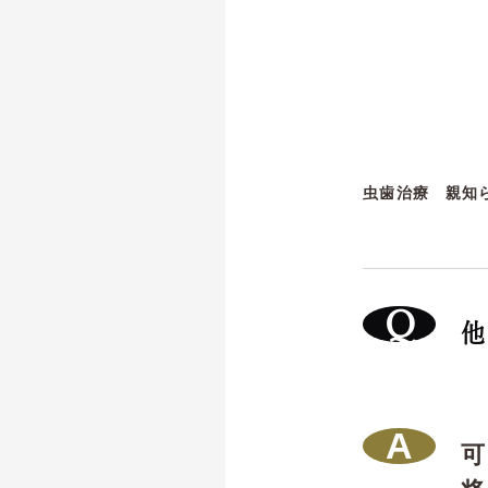
虫歯治療
親知
他