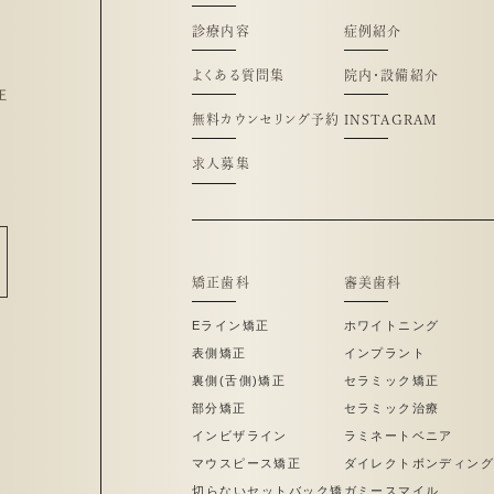
診療内容
症例紹介
よくある質問集
院内・設備紹介
正
無料カウンセリング予約
INSTAGRAM
求人募集
矯正歯科
審美歯科
Eライン矯正
ホワイトニング
表側矯正
インプラント
裏側(舌側)矯正
セラミック矯正
部分矯正
セラミック治療
インビザライン
ラミネートベニア
マウスピース矯正
ダイレクトボンディング
切らないセットバック矯
ガミースマイル