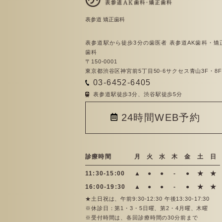
表参道 矯正歯科
表参道駅から徒歩3分の歯医者 表参道AK歯科・矯
歯科
〒150-0001
東京都渋谷区神宮前5丁目50-6サクセス青山3F・8F
03-6452-6405
表参道駅徒歩3分、渋谷駅徒歩5分
24時間WEB予約
診療時間
月
火
水
木
金
土
日
11:30-15:00
▲
●
●
-
●
★
★
16:00-19:30
▲
●
●
-
●
★
★
★土日祝は、午前9:30-12:30 午後13:30-17:30
※休診日：第1・3・5日曜、第2・4月曜、木曜
※受付時間は、各回診療時間の30分前まで