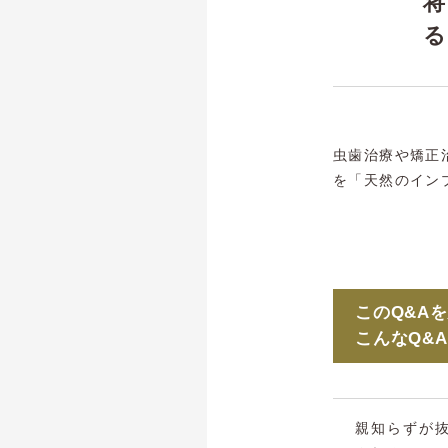
る
虫歯治療や矯正
を「天然のイン
このQ&A
こんなQ&
親知らずが