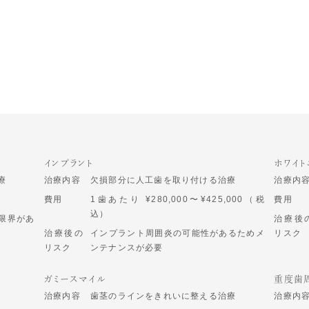
インプラント
ホワイト
療
治療内容
欠損部分に人工歯を取り付ける治療
治療内
費用
1歯あたり ¥280,000〜¥425,000（税
費用
込）
限界があ
治療後
治療後の
インプラント周囲炎の可能性があるためメ
リスク
リスク
ンテナンスが必要
ガミースマイル
重度歯
治療内容
歯茎のラインをきれいに整える治療
治療内