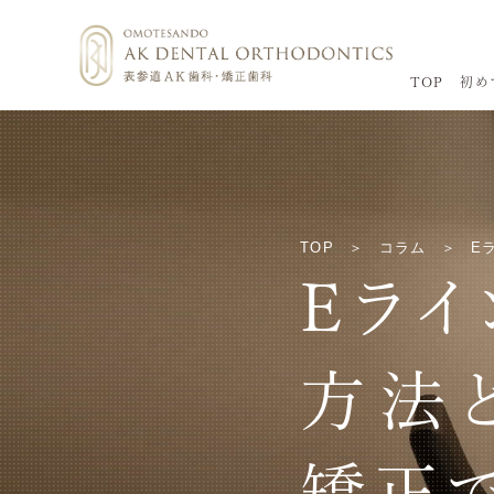
TOP
初め
TOP
コラム
E
Eラ
方法
矯正で