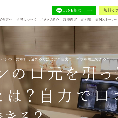
LINE相談
無料カ
ての方へ
当院について
スタッフ紹介
診療内容
症例集
症例ストーリー
ラインの口元を引っ込める方法とは？自力で口ゴボを矯正できる？
インの口元を引っ
とは？自力で口
きる？