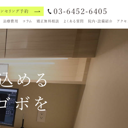
03-6452-6405
ウンセリング予約
治療費用
コラム
矯正無料相談
よくある質問
院内・設備紹介
アクセ
込める
ゴボを