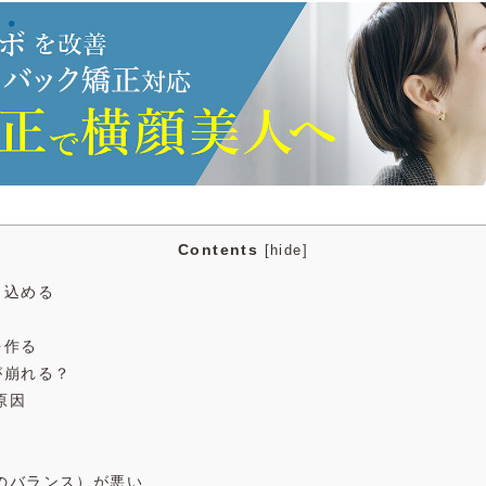
Contents
[
hide
]
っ込める
を作る
が崩れる？
原因
格のバランス）が悪い