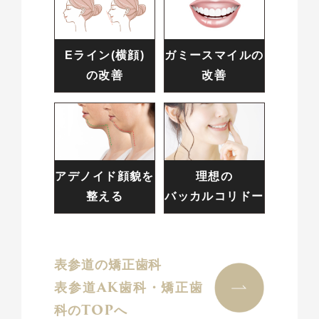
Eライン(横顔)
ガミースマイルの
の改善
改善
アデノイド顔貌を
理想の
整える
バッカルコリドー
表参道の矯正歯科
表参道AK歯科・矯正歯
科のTOPへ