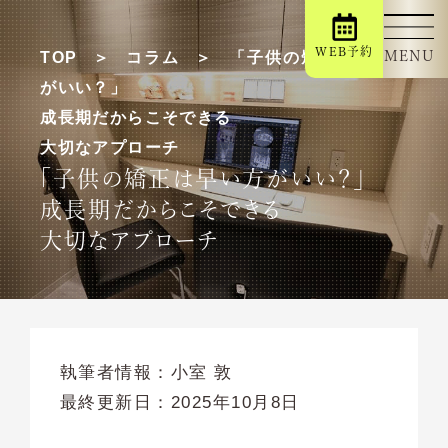
WEB予約
MENU
TOP
コラム
「子供の矯正は早い方
がいい？」
成長期だからこそできる
大切なアプローチ
「子供の矯正は早い方がいい？」
成長期だからこそできる
大切なアプローチ
執筆者情報：
小室 敦
最終更新日：
2025年10月8日