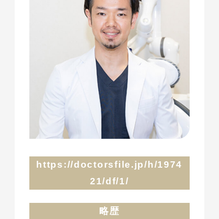
https://doctorsfile.jp/h/1974
21/df/1/
略歴