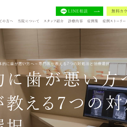
LINE相談
無料カ
ての方へ
当院について
スタッフ紹介
診療内容
症例集
症例ストーリー
体的に歯が悪い方へ～専門医が教える7つの対処法と治療選択
的に歯が悪い方
が教える7つの対
選択