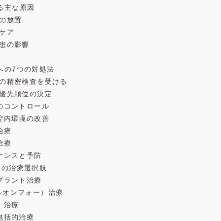
る主な原因
療の放置
ルケア
疾患の影響
への7つの対処法
院での精密検査を受ける
と優先順位の決定
みのコントロール
口腔内環境の改善
治療
治療
テナンスと予防
方の治療選択肢
ンプラント治療
（オールオンフォー）治療
歯）治療
む包括的治療