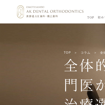
TOP
初め
TOP
コラム
全
全体
門医
治療