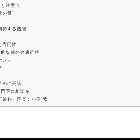
トと注意点
と骨の量
と期待する機能
験と専門性
期的な歯の健康維持
テナンス
ア
ら早めに受診
専門医に相談を
矯正歯科 院長：小室 敦