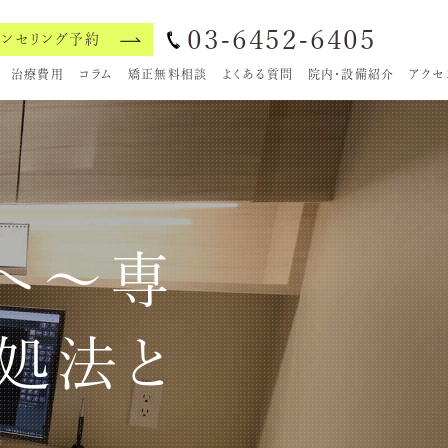
03-6452-6405
ウンセリング予約
治療費用
コラム
矯正無料相談
よくある質問
院内・設備紹介
アクセ
へ～専
処法と